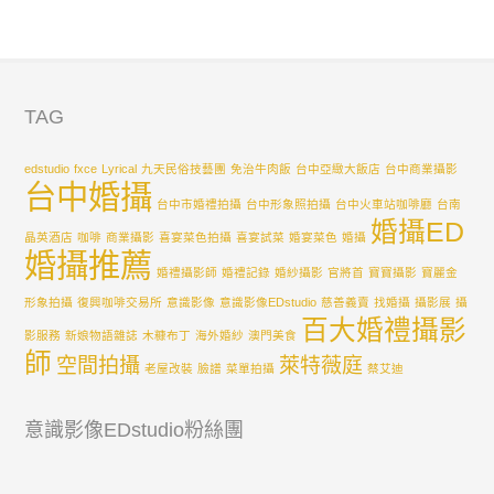
TAG
edstudio
fxce
Lyrical
九天民俗技藝團
免治牛肉飯
台中亞緻大飯店
台中商業攝影
台中婚攝
台中市婚禮拍攝
台中形象照拍攝
台中火車站咖啡廳
台南
婚攝ED
晶英酒店
咖啡
商業攝影
喜宴菜色拍攝
喜宴試菜
婚宴菜色
婚攝
婚攝推薦
婚禮攝影師
婚禮記錄
婚紗攝影
官將首
寶寶攝影
寶麗金
形象拍攝
復興咖啡交易所
意識影像
意識影像EDstudio
慈善義賣
找婚攝
攝影展
攝
百大婚禮攝影
影服務
新娘物語雜誌
木糠布丁
海外婚紗
澳門美食
師
空間拍攝
萊特薇庭
老屋改裝
臉譜
菜單拍攝
蔡艾迪
意識影像EDstudio粉絲團