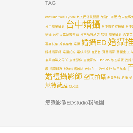
TAG
edstudio
fxce
Lyrical
九天民俗技藝團
免治牛肉飯
台中亞緻
台中婚攝
台中商業攝影
台中市婚禮拍攝
台中
拍攝
台中火車站咖啡廳
台南晶英酒店
咖啡
商業攝影
喜宴菜
婚攝
婚攝ED
喜宴試菜
婚宴菜色
婚攝
婚禮攝影師
婚禮記錄
婚紗攝影
官將首
寶寶攝影
寶麗金
形
復興咖啡交易所
意識影像
意識影像EDstudio
慈善義賣
找婚
展
攝影服務
新娘物語雜誌
木糠布丁
海外婚紗
澳門美食
婚禮攝影師
空間拍攝
老屋改裝
臉譜
菜
萊特薇庭
蔡艾迪
意識影像EDstudio粉絲團