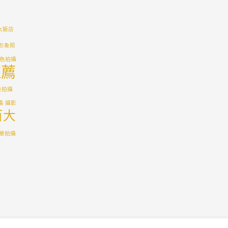
大飯店
形象照
色拍攝
推薦
象拍攝
攝
攝影
百大
單拍攝