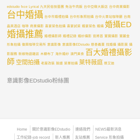
edstudio
fxce
Lyrical
九天民俗技藝團
免治牛肉飯
台中亞緻大飯店
台中商業攝影
台中婚攝
台中市婚禮拍攝
台中形象照拍攝
台中火車站咖啡廳
台南
婚攝ED
晶英酒店
咖啡
商業攝影
喜宴菜色拍攝
喜宴試菜
婚宴菜色
婚攝
婚攝推薦
婚禮攝影師
婚禮記錄
婚紗攝影
官將首
寶寶攝影
寶麗金
形象拍攝
復興咖啡交易所
意識影像
意識影像EDstudio
慈善義賣
找婚攝
攝影展
攝
百大婚禮攝影
影服務
新娘物語雜誌
木糠布丁
海外婚紗
澳門美食
師
空間拍攝
萊特薇庭
老屋改裝
臉譜
菜單拍攝
蔡艾迪
意識影像EDstudio粉絲團
Home
關於意識影像EDstudio
連絡我們
NEWS最新消息
工作紀錄-job record
新人推薦
友站推薦
Service 形象拍攝