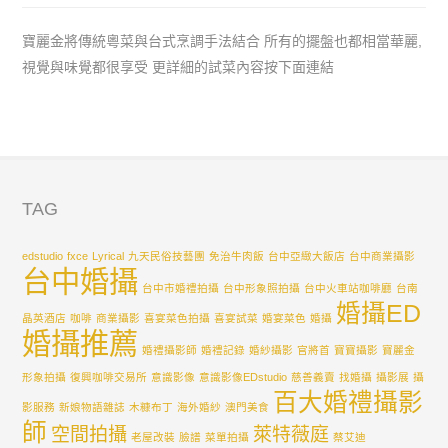
寶麗金將傳統粵菜與台式烹調手法結合 所有的擺盤也都相當華麗,
視覺與味覺都很享受 更詳細的試菜內容按下面連結
TAG
edstudio
fxce
Lyrical
九天民俗技藝團
免治牛肉飯
台中亞緻大飯店
台中商業攝影
台中婚攝
台中市婚禮拍攝
台中形象照拍攝
台中火車站咖啡廳
台南
婚攝ED
晶英酒店
咖啡
商業攝影
喜宴菜色拍攝
喜宴試菜
婚宴菜色
婚攝
婚攝推薦
婚禮攝影師
婚禮記錄
婚紗攝影
官將首
寶寶攝影
寶麗金
形象拍攝
復興咖啡交易所
意識影像
意識影像EDstudio
慈善義賣
找婚攝
攝影展
攝
百大婚禮攝影
影服務
新娘物語雜誌
木糠布丁
海外婚紗
澳門美食
師
空間拍攝
萊特薇庭
老屋改裝
臉譜
菜單拍攝
蔡艾迪