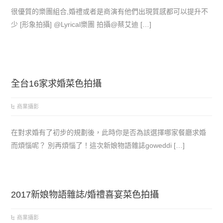
很優質的樂團組合,婚禮或者是商演有他們出現質感都可以提升不
少 [形象拍攝] @Lyrical樂團 拍攝@蔡艾迪 […]
全台16家求婚菜色拍攝
商業攝影
在對求婚有了初步的規劃後，此時你是否為該選擇哪家餐廳求婚
而煩惱呢？ 別再煩惱了！這次新娘物語雜誌goweddi […]
2017新娘物語雜誌/婚禮喜宴菜色拍攝
商業攝影